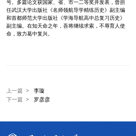
号。多篇论文获国家、省、市一二等奖并发表，曾担
任武汉大学出版社《名师领航导学精练历史》副主编
研
和首都师范大学出版社《学海导航高中总复习历史》
副主编。在知天命之年，吾将继续求索，不辱育人使
组
命，致力葛中复兴。
了
解
详
情
上一篇 >
李璇
下一篇 >
罗彦彦
→