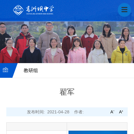
教研组
翟军
名
发布时间: 2021-04-28
作者:
A⁻
A⁺
师
风