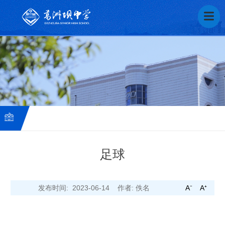
足球
葛
发布时间: 2023-06-14
作者: 佚名
A⁻
A⁺
中
芬