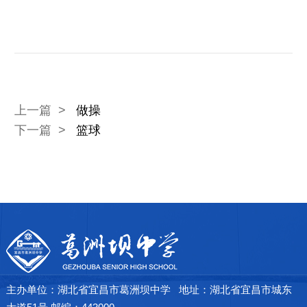
芳
了
解
上一篇 >
做操
详
下一篇 >
篮球
情
→
主办单位：湖北省宜昌市葛洲坝中学 地址：湖北省宜昌市城东