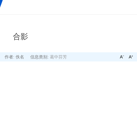
合影
05
作者: 佚名
信息类别:
葛中芬芳
A⁻
A⁺
风景