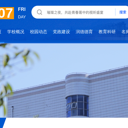
07
FRI
DAY
页
学校概况
校园动态
党政建设
润德德育
教育科研
名