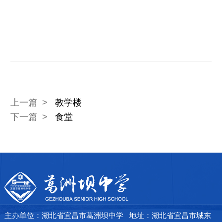
芳
了
解
详
上一篇 >
教学楼
下一篇 >
食堂
情
→
主办单位：湖北省宜昌市葛洲坝中学 地址：湖北省宜昌市城东