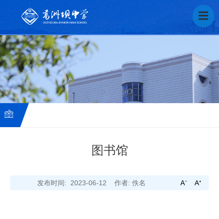
图书馆
葛
发布时间: 2023-06-12
作者: 佚名
A⁻
A⁺
中
芬