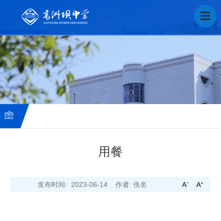
用餐
葛
发布时间: 2023-06-14
作者: 佚名
A⁻
A⁺
中
芬