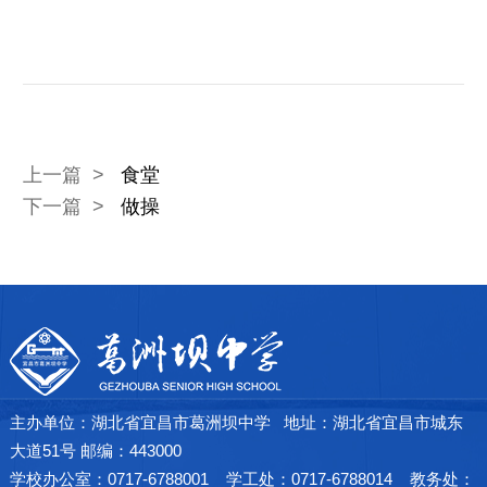
芳
了
解
上一篇 >
食堂
详
下一篇 >
做操
情
→
主办单位：湖北省宜昌市葛洲坝中学 地址：湖北省宜昌市城东
大道51号 邮编：443000
学校办公室：0717-6788001 学工处：0717-6788014 教务处：