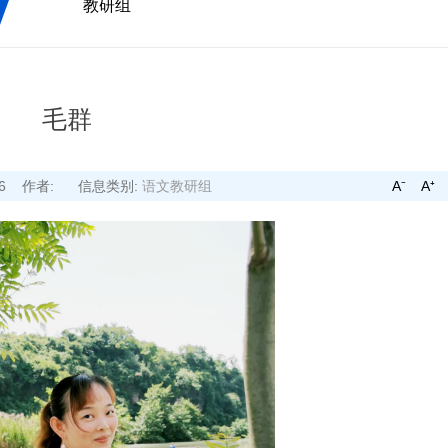
教研组
毛群
-26
作者:
信息类别:
语文教研组
A⁻
A⁺
出游